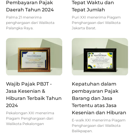
Pembayaran Pajak
Tepat Waktu dan
Daerah Tahun 2024
Tepat Jumlah
Palma 21 menerima
Puri XXI menerima Piagam
penghargaan dari Walikota
Penghargaan dari Walikota
Palangka Raya.
Jakarta Barat.
Wajib Pajak PBJT -
Kepatuhan dalam
Jasa Kesenian &
pembayaran Pajak
Hiburan Terbaik Tahun
Barang dan Jasa
2024
Tertentu atas Jasa
Kesenian dan Hiburan
Pekalongan XXI menerima
Piagam Penghargaan dari
E-walk XXI menerima Piagam
Walikota Pekalongan
Penghargaan dari Walikota
Balikpapan.