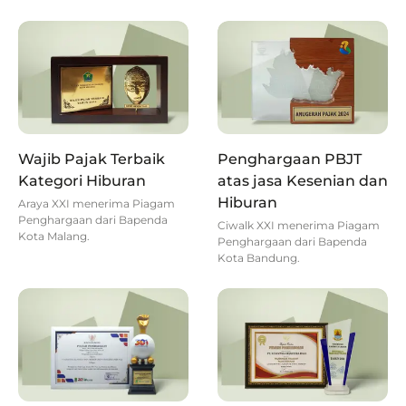
Wajib Pajak Terbaik
Penghargaan PBJT
Kategori Hiburan
atas jasa Kesenian dan
Hiburan
Araya XXI menerima Piagam
Penghargaan dari Bapenda
Ciwalk XXI menerima Piagam
Kota Malang.
Penghargaan dari Bapenda
Kota Bandung.