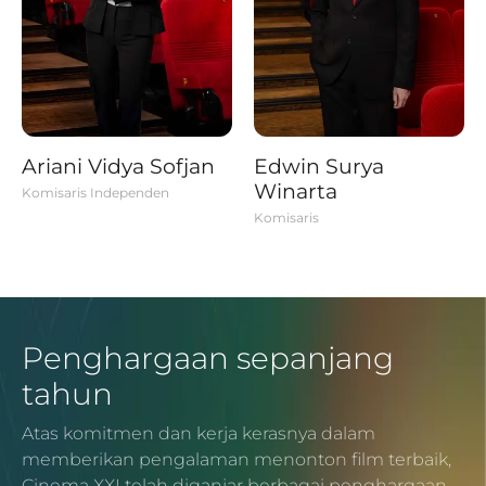
Ariani Vidya Sofjan
Edwin Surya
Winarta
Komisaris Independen
Komisaris
Penghargaan sepanjang
tahun
Atas komitmen dan kerja kerasnya dalam
memberikan pengalaman menonton film terbaik,
Cinema XXI telah diganjar berbagai penghargaan