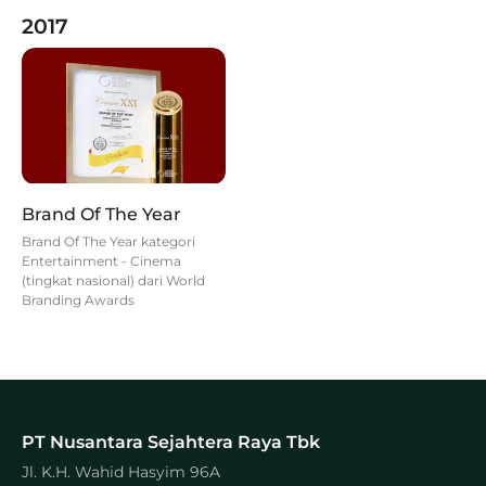
2017
Brand Of The Year
Brand Of The Year kategori
Entertainment - Cinema
(tingkat nasional) dari World
Branding Awards
PT Nusantara Sejahtera Raya Tbk
Jl. K.H. Wahid Hasyim 96A