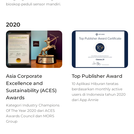
bioskop peduli sensor mandiri.
2020
Asia Corporate
Top Publisher Award
Excellence and
10 Aplikasi Hiburan teratas
berdasarkan monthly active
Sustainability (ACES)
users di Indonesia tahun 2020
Awards
dari App Annie
Kategori Industry Champions
Of The Year 2020 dari ACES
Awards Council dan MORS
Group