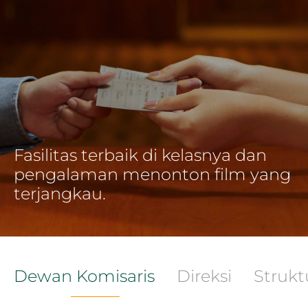
Fasilitas terbaik di kelasnya dan
pengalaman menonton film yang
terjangkau.
Dewan Komisaris
Direksi
Strukt