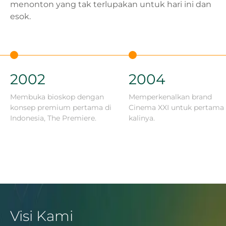
menonton yang tak terlupakan untuk hari ini dan
esok.
2002
2004
Membuka bioskop dengan
Memperkenalkan brand
konsep premium pertama di
Cinema XXI untuk pertama
Indonesia, The Premiere.
kalinya.
Visi Kami