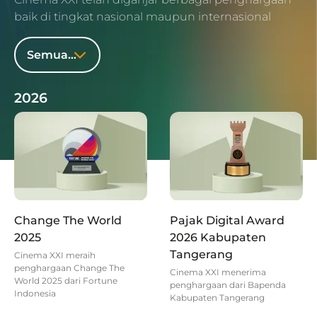
baik di tingkat nasional maupun internasional
Semua Tahun
2026
Change The World
Pajak Digital Award
2025
2026 Kabupaten
Tangerang
Cinema XXI meraih
penghargaan Change The
Cinema XXI menerima
World 2025 dari Fortune
penghargaan dari Bapenda
Indonesia
Kabupaten Tangerang