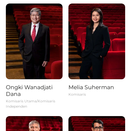
Ongki Wanadjati
Melia Suherman
Dana
Komisaris
Komisaris Utama/Komisaris
Independen