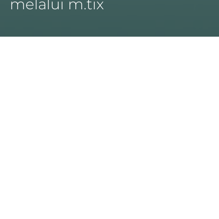
melalui m.tix
Kemudahan membeli tiket
dan makanan
Beli tiket nonton, makanan dan minuman favorit
hanya dengan ujung jari.