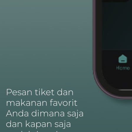
Pesan tiket dan
makanan favorit
Anda dimana saja
dan kapan saja