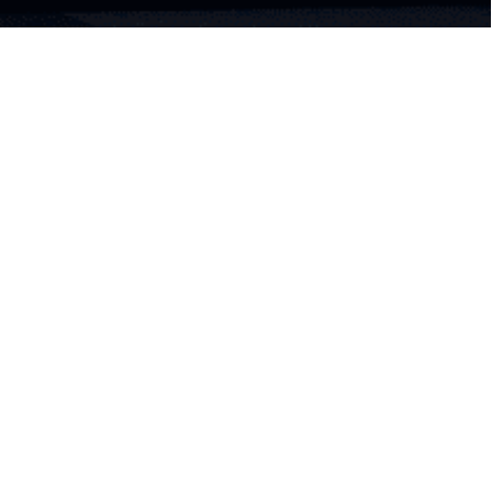
Jajanan klasik Cinema XXI
untuk siapapun, dimanapun,
dan kapanpun
Pilihan
popcorn
legendaris, minuman, dan produk
roti favorit khas Cinema XXI kini lebih mudah
dijangkau dengan hadirnya XXI Café Box.
Makanan dan minuman